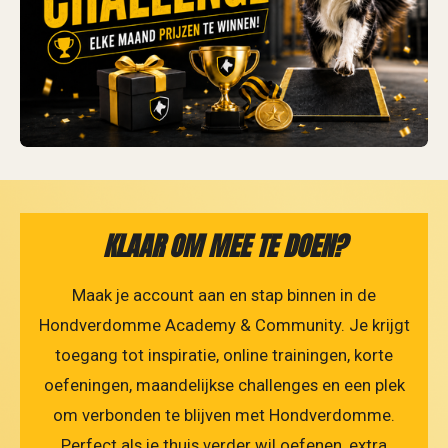
KLAAR OM MEE TE DOEN?
Maak je account aan en stap binnen in de
Hondverdomme Academy & Community. Je krijgt
toegang tot inspiratie, online trainingen, korte
oefeningen, maandelijkse challenges en een plek
om verbonden te blijven met Hondverdomme.
Perfect als je thuis verder wil oefenen, extra