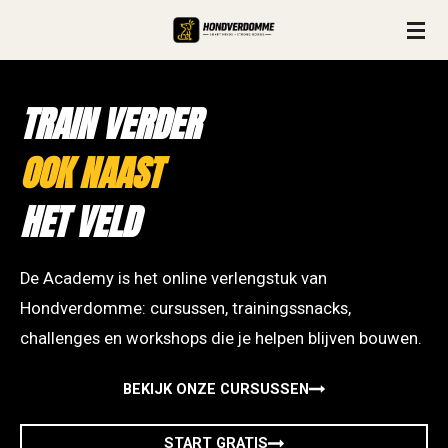
Ga
direct
naar
TRAIN VERDER
de
hoofdinhoud
OOK NAAST
HET VELD
De Academy is het online verlengstuk van
Hondverdomme: cursussen, trainingssnacks,
challenges en workshops die je helpen blijven bouwen.
BEKIJK ONZE CURSUSSEN
START GRATIS