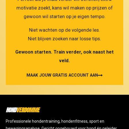
motivatie zoekt, kans wil maken op prijzen of
gewoon wil starten op je eigen tempo.
Niet wachten op de volgende les.
Niet blijven zoeken naar losse tips.
Gewoon starten. Train verder, ook naast het
veld.
MAAK JOUW GRATIS ACCOUNT AAN
HOND
VERDOMME
Professionele hondentraining, hondenfitness, sport en
bewegingsanalyse. Gericht opgebouwd voor hond én geleider.