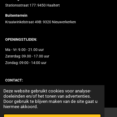
Stationsstraat 177: 9450 Haaltert
Buitenterrein
Kraaiwinkelstraat 49B: 9320 Nieuwerkerken
OPENINGSTIJDEN:
Ma - Vr: 9.00 - 21.00 uur
Zaterdag: 09.00 - 17.00 uur
Zondag: 09:00 - 14:00 uur
CONTACT:
+32468432797
Deze website gebruikt cookies voor analyse-
doeleinden en/of het tonen van advertenties.
info@hondverdomme.be
Door gebruik te blijven maken van de site gaat u
hiermee akkoord.
W
L
F
I