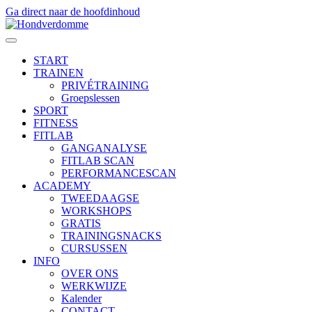
Ga direct naar de hoofdinhoud
START
TRAINEN
PRIVÉTRAINING
Groepslessen
SPORT
FITNESS
FITLAB
GANGANALYSE
FITLAB SCAN
PERFORMANCESCAN
ACADEMY
TWEEDAAGSE
WORKSHOPS
GRATIS
TRAININGSNACKS
CURSUSSEN
INFO
OVER ONS
WERKWIJZE
Kalender
CONTACT