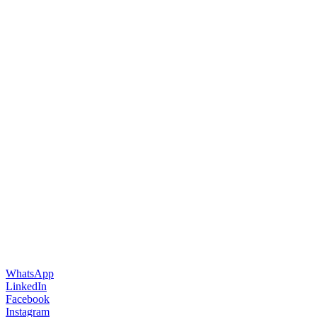
Haaltert
Buitenterrein
Kraaiwinkelstraat
49B: 9320
Nieuwerkerken
OPENINGSTIJDEN:
Ma - Vr: 9.00 -
21.00 uur
Zaterdag: 09.00
- 17.00 uur
Zondag: 09:00 -
14:00 uur
CONTACT:
+32468432797
info@hondverdomme.be
WhatsApp
LinkedIn
Facebook
Instagram