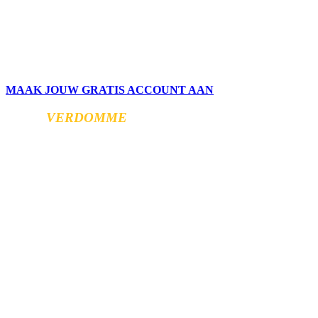
MAAK JOUW GRATIS ACCOUNT AAN
HOND
VERDOMME
Professionele
hondentraining,
hondenfitness,
sport en
bewegingsanalyse.
Gericht
opgebouwd voor
hond én geleider.
LOCATIES:
Trainingshal
Stationsstraat
177: 9450