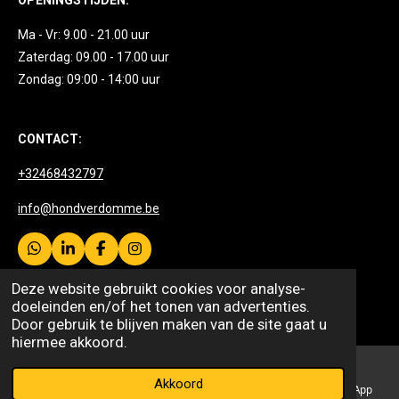
Ma - Vr: 9.00 - 21.00 uur
Zaterdag: 09.00 - 17.00 uur
Zondag: 09:00 - 14:00 uur
CONTACT:
+32468432797
info@hondverdomme.be
W
L
F
I
h
i
a
n
© 2026 HONDVERDOMME
a
n
c
s
Deze website gebruikt cookies voor analyse-
t
k
e
t
Powered by
JouwWeb
doeleinden en/of het tonen van advertenties.
s
e
b
a
Door gebruik te blijven maken van de site gaat u
A
d
o
g
hiermee akkoord.
p
I
o
r
p
n
k
a
m
Akkoord
E-mailadres
Telefoonnummer
Kaart
WhatsApp