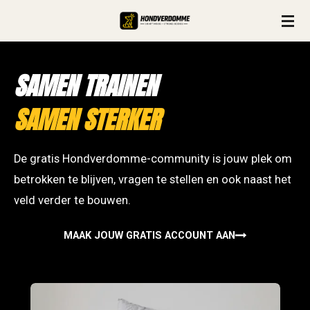
Ga
direct
naar
SAMEN TRAINEN
de
hoofdinhoud
SAMEN STERKER
De gratis Hondverdomme-community is jouw plek om
betrokken te blijven, vragen te stellen en ook naast het
veld verder te bouwen.
MAAK JOUW GRATIS ACCOUNT AAN