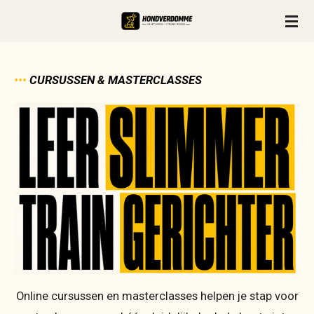
Ga
direct
naar
de
•••
CURSUSSEN & MASTERCLASSES
hoofdinhoud
Online cursussen en masterclasses helpen je stap voor