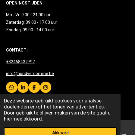
OPENINGSTIJDEN:
Ma - Vr: 9.00 - 21.00 uur
Zaterdag: 09.00 - 17.00 uur
Zondag: 09:00 - 14:00 uur
CONTACT:
+32468432797
info@hondverdomme.be
W
L
F
I
h
i
a
n
© 2026 HONDVERDOMME
a
n
c
s
Deze website gebruikt cookies voor analyse-
t
k
e
t
Powered by
JouwWeb
doeleinden en/of het tonen van advertenties.
s
e
b
a
Door gebruik te blijven maken van de site gaat u
A
d
o
g
hiermee akkoord.
p
I
o
r
p
n
k
a
m
Akkoord
E-mailadres
Telefoonnummer
Kaart
WhatsApp